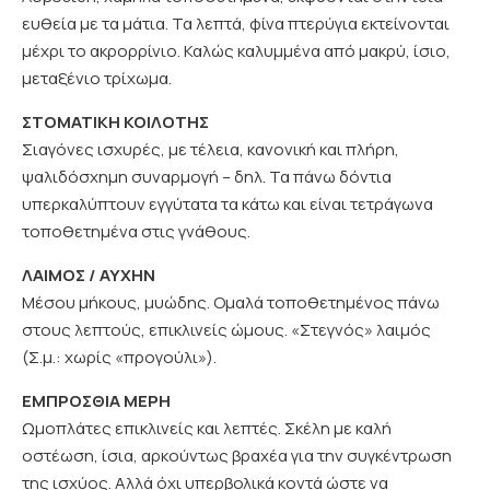
ευθεία με τα μάτια. Τα λεπτά, φίνα πτερύγια εκτείνονται
μέχρι το ακρορρίνιο. Καλώς καλυμμένα από μακρύ, ίσιο,
μεταξένιο τρίχωμα.
ΣΤΟΜΑΤΙΚΗ ΚΟΙΛΟΤΗΣ
Σιαγόνες ισχυρές, με τέλεια, κανονική και πλήρη,
ψαλιδόσχημη συναρμογή – δηλ. Τα πάνω δόντια
υπερκαλύπτουν εγγύτατα τα κάτω και είναι τετράγωνα
τοποθετημένα στις γνάθους.
ΛΑΙΜΟΣ / ΑΥΧΗΝ
Μέσου μήκους, μυώδης. Ομαλά τοποθετημένος πάνω
στους λεπτούς, επικλινείς ώμους. «Στεγνός» λαιμός
(Σ.μ.: χωρίς «προγούλι»).
ΕΜΠΡΟΣΘΙΑ ΜΕΡΗ
Ωμοπλάτες επικλινείς και λεπτές. Σκέλη με καλή
οστέωση, ίσια, αρκούντως βραχέα για την συγκέντρωση
της ισχύος. Αλλά όχι υπερβολικά κοντά ώστε να