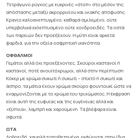
Τετράγωνο ρύγχος με ευκρινές «στοπ» στο μέσον της
απόστασης μεταξύ ακρορρινίου και ινιακής απόφυσης.
Κρανίο καλοανεπτυγμένο, καθαρά σμιλεμένο, ούτε
υπερβολικά εκλεπτυσμένο ούτε χονδροειδές. Τα οστά
των παρειών δεν προεξέχουν. Η μύτη είναι αρκετά
φαρδιά, για την οξεία οσφρητική ικανότητα.
ΟΦΘΑΛΜΟΙ
Γεμάτοι αλλά όχι προεξέχοντες. Σκούροι καστανοί ή
καστανοί, ποτέ ανοιχτόχρωμοι, αλλά στην περίπτωση
Κόκερ με χρώμα συκωτί ή συκωτί – στικτό ή συκωτί και
άσπρο, τα μάτια έχουν χρώμα σκούρο φουντουκί ώστε να
εναρμονίζονται με το χρώμα του τριχώματος. Η έκφραση
είναι αυτή της ευφυίας και της ευγένειας αλλά και
«ξύπνια», λαμπρή και χαρούμενη. Τα βλέφαρα είναι
σφιχτά.
ΩΤΑ
Λοβοειδή, χαμηλά τοποθετημένα, εκφύονται στην ίδια