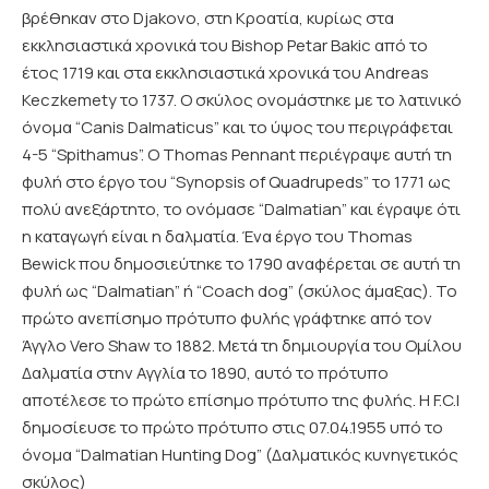
βρέθηκαν στο Djakovo, στη Κροατία, κυρίως στα
εκκλησιαστικά χρονικά του Bishop Petar Bakic από το
έτος 1719 και στα εκκλησιαστικά χρονικά του Andreas
Keczkemety το 1737. Ο σκύλος ονομάστηκε με το λατινικό
όνομα “Canis Dalmaticus” και το ύψος του περιγράφεται
4-5 “Spithamus”. O Thomas Pennant περιέγραψε αυτή τη
φυλή στο έργο του “Synopsis of Quadrupeds” το 1771 ως
πολύ ανεξάρτητο, το ονόμασε “Dalmatian” και έγραψε ότι
η καταγωγή είναι η δαλματία. Ένα έργο του Thomas
Bewick που δημοσιεύτηκε το 1790 αναφέρεται σε αυτή τη
φυλή ως “Dalmatian” ή “Coach dog” (σκύλος άμαξας). Το
πρώτο ανεπίσημο πρότυπο φυλής γράφτηκε από τον
Άγγλο Vero Shaw το 1882. Μετά τη δημιουργία του Ομίλου
Δαλματία στην Αγγλία το 1890, αυτό το πρότυπο
αποτέλεσε το πρώτο επίσημο πρότυπο της φυλής. Η F.C.I
δημοσίευσε το πρώτο πρότυπο στις 07.04.1955 υπό το
όνομα “Dalmatian Hunting Dog” (Δαλματικός κυνηγετικός
σκύλος)