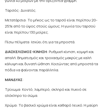
γωνία 40 μοιρών με την οριζόντια γραμμή.
Ταρσός: Δυνατός.
Μετατάρσια: Το μήκος ως το ταρσό είναι περίπου 20-
25% από το ύψος στούς ώμους. Η γωνία του ταρσού
είναι περίπου 130 μοίρες.
Πίσω πέλματα: Ισχύει ότι για τα μπροστά.
ΔΙΑΣΚΕΛΙΣΜΟΣ-ΚΙΝΗΣΗ
: Ρυθμική κίνηση, κομψή και
απαλή. Βηματισμός και τροχασμός μακρύς με καλή
κάλυψη και δυνατή ώθηση. Κοιτώντας από μπροστά τα
πόδια να φαίνονται παράλληλα.
ΜΑΝΔΥΑΣ
:
Τρίχωμα: Κοντό, λαμπερό, σκληρό και πυκνό σε
ολόκληρο το σώμα.
Χρώμα: Το βασικό χρώμα είναι καθαρό λευκό. Η μαύρη