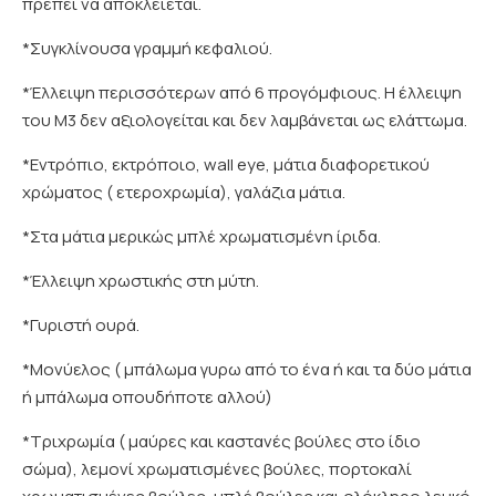
πρέπει να αποκλείεται.
*Συγκλίνουσα γραμμή κεφαλιού.
*Έλλειψη περισσότερων από 6 προγόμφιους. Η έλλειψη
του Μ3 δεν αξιολογείται και δεν λαμβάνεται ως ελάττωμα.
*Εντρόπιο, εκτρόποιο, wall eye, μάτια διαφορετικού
χρώματος ( ετεροχρωμία), γαλάζια μάτια.
*Στα μάτια μερικώς μπλέ χρωματισμένη ίριδα.
*Έλλειψη χρωστικής στη μύτη.
*Γυριστή ουρά.
*Μονύελος ( μπάλωμα γυρω από το ένα ή και τα δύο μάτια
ή μπάλωμα οπουδήποτε αλλού)
*Τριχρωμία ( μαύρες και καστανές βούλες στο ίδιο
σώμα), λεμονί χρωματισμένες βούλες, πορτοκαλί