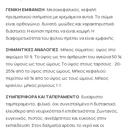
ΓΕΝΙΚΗ ΕΜΦΑΝΙΣΗ
: Μεσοκεφαλικός, κεφαλή
πρισματικού σχήματος με κρεμάμενα αυτιά. Το σώμα
είναι ορθογώνιο, δυνατό, μυώδες και χαρακτηριστικά
διάστικτο. Η κίνηση πρέπει να είναι κομψή. Η
διαφορετικότητα του φύλου πρέπει να είναι εμφανής.
ΣΗΜΑΝΤΙΚΕΣ ΑΝΑΛΟΓΙΕΣ
: Μήκος σώματος: ύψος στο
ακρώμιο 10:9. Το ύψος ως την άρθρωση του αγκώνα 50 %
του ύψους ως τους ώμους.Το ύψος στους ταρσούς : 20-
25% από το ύψος στους ώμους. Μήκος κεφαλιού:
περίπου 40 % από το ύψος ως τους ώμους. Μήκος
κρανίου: μήκος ρύγχους 1:1.
ΣΥΜΠΕΡΙΦΟΡΑ ΚΑΙ ΤΑΠΕΡΑΜΕΝΤΟ
: Ευχάριστο
ταμπεραμέντο, φιλικό, όχι συνεσταλμένο ή διστακτικό,
ελεύθερο από νευρικότητα ή επιθετικότητα. Ζωντανός,
ευγενικός, πιστός, ανεξάρτητος και εύκολος στην
εκπαίδευση. Στον δαλματία αρέσει το νερό και οι