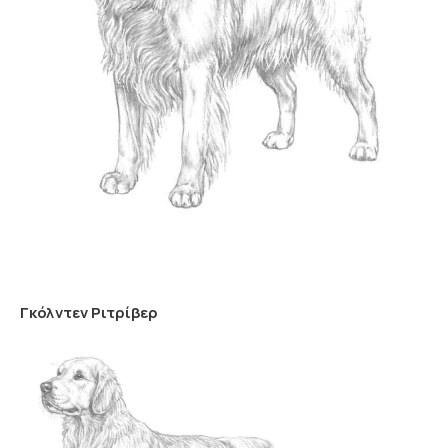
Γκόλντεν Ριτρίβερ