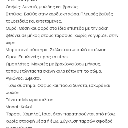
Οσφύς: Δυνατή, μυώδης και βραχύς.
Στήθος: Βαθύς στην καρδιακή χώρα. Πλευρές βαθιές
τοξοειδείς και εκτεταμένες.
Ουρά: Θέση και φορά στο ίδιο επίπεδο με την ράχη,
φθάνει σε μήκος στους ταρσούς, χωρίς να γυρίζει στην
άκρη.
Μπροστινό σύστημα: Σκέλη ίσια με καλή οστέωση.
Ώμοι: Επικλινείς προς τα πίσω.
Ωμοπλάτες: Μακριές με βραχίονα ίσου μήκους,
τοποθετώντας τα σκέλη καλά κάτω απ’ το σώμα.
Αγκώνες: Σφικτοί
Πίσω σύστημα: Οσφύς και πόδια δυνατά, ισχυρά και
μυώδη.
Γόνατα: Με ωραία κλίση.
Μηροί: Καλοί
Ταρσοί: Χαμηλοί, ίσιοι όταν παρατηρούνται από πίσω,
χωρίς στροφή μέσα ή έξω. Σύγκλιση ταρσών σφοδρά