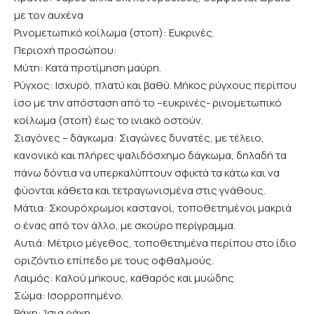
με τον αυχένα
Ρινομετωπικό κοίλωμα (στοπ): Ευκρινές.
Περιοχή προσώπου:
Μύτη: Κατά προτίμηση μαύρη.
Ρύγχος: Ισχυρό, πλατύ και βαθύ. Μήκος ρύγχους περίπου
ίσο με την απόσταση από το –ευκρινές- ρινομετωπικό
κοίλωμα (στοπ) έως το ινιακό οστούν.
Σιαγόνες – δάγκωμα: Σιαγώνες δυνατές, με τέλειο,
κανονικό και πλήρες ψαλιδόσχημο δάγκωμα, δηλαδή τα
πάνω δόντια να υπερκαλύπτουν σφικτά τα κάτω και να
φύονται κάθετα και τετραγωνισμένα στις γνάθους.
Μάτια: Σκουρόχρωμοι καστανοί, τοποθετημένοι μακριά
ο ένας από τον άλλο, με σκούρο περίγραμμα.
Αυτιά: Μέτριο μέγεθος, τοποθετημένα περίπου στο ίδιο
οριζόντιο επίπεδο με τους οφθαλμούς.
Λαιμός: Καλού μήκους, καθαρός και μυώδης
Σώμα: Ισορροπημένο.
Ράχη: Ίσια ράχη.