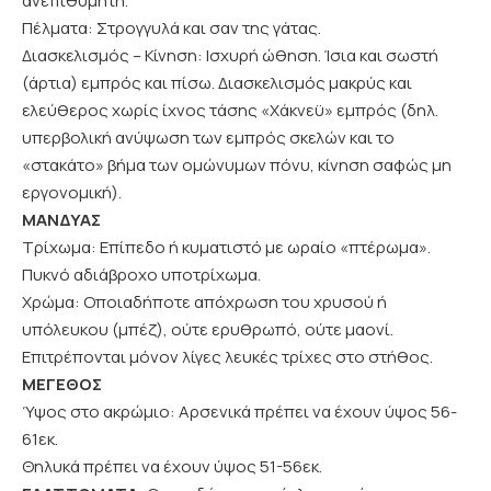
ανεπιθύμητη.
Πέλματα: Στρογγυλά και σαν της γάτας.
Διασκελισμός – Κίνηση: Ισχυρή ώθηση. Ίσια και σωστή
(άρτια) εμπρός και πίσω. Διασκελισμός μακρύς και
ελεύθερος χωρίς ίχνος τάσης «Χάκνεϋ» εμπρός (δηλ.
υπερβολική ανύψωση των εμπρός σκελών και το
«στακάτο» βήμα των ομώνυμων πόνυ, κίνηση σαφώς μη
εργονομική).
ΜΑΝΔΥΑΣ
Τρίχωμα: Επίπεδο ή κυματιστό με ωραίο «πτέρωμα».
Πυκνό αδιάβροχο υποτρίχωμα.
Χρώμα: Οποιαδήποτε απόχρωση του χρυσού ή
υπόλευκου (μπέζ), ούτε ερυθρωπό, ούτε μαονί.
Επιτρέπονται μόνον λίγες λευκές τρίχες στο στήθος.
ΜΕΓΕΘΟΣ
Ύψος στο ακρώμιο: Αρσενικά πρέπει να έχουν ύψος 56-
61εκ.
Θηλυκά πρέπει να έχουν ύψος 51-56εκ.