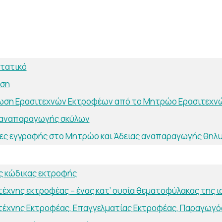
τατικό
ηση
ωση Ερασιτεχνών Εκτροφέων από το Μητρώο Ερασιτεχν
 αναπαραγωγής σκύλων
ες εγγραφής στο Μητρώο και Άδειας αναπαραγωγής θηλ
ς κώδικας εκτροφής
τέχνης εκτροφέας – ένας κατ’ ουσία θεματοφύλακας της 
τέχνης Eκτροφέας, Επαγγελματίας Εκτροφέας, Παραγωγός