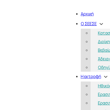
Αρχική
Ο ΣΕΕΣΕ
Κατασ
Διοίκ
Βεβαί
Άδεια
Οδηγί
Η εκτροφή
Ηθικό
Ερασι
Ερασι