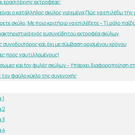
αι ερασιτέχνης εκτροφέας;
είναι ο κατάλληλος σκύλος για εμένα;Πώς να επιλέξω την 
ετε σκύλο; Με ποιο κριτήριο να επιλέξετε – Τί ρόλο παίζε
ρακτηριστικά ενός ευσυνείδητου εκτροφέα σκύλων
ς συνοδοιπόρος και όχι με σύμβαση ορισμένου χρόνου
ες προς ναυτιλλομένους!
σωμες και toy φυλές σκύλων – Υπάρχει διαφοροποίηση στι
 τον φαύλο κύκλο της συνενοχής
 1
 2
 3
 4