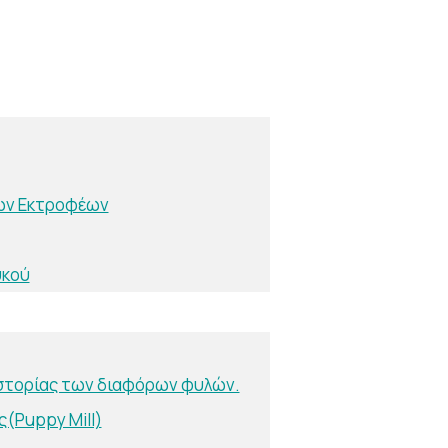
ών Εκτροφέων
υκού
ιστορίας των διαφόρων φυλών.
(Puppy Mill)