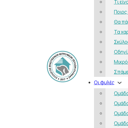
Τι είν
Ποιος 
Θα πάρ
Τα χα
Σκύλο
Οδηγί
Μικρό
Σπάμε
Οι φυλές
Ομάδα
Ομάδα
Ομάδα
Ομάδα