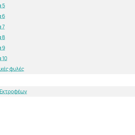
 5
 6
 7
 8
 9
 10
ικές φυλές
 Εκτροφέων