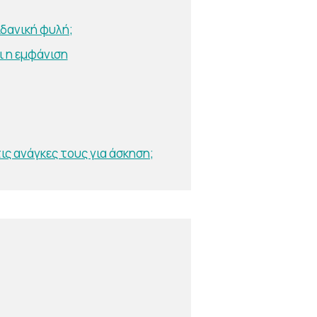
ιδανική φυλή;
ι η εμφάνιση
ς ανάγκες τους για άσκηση;