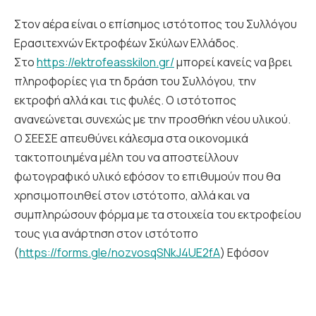
Στον αέρα είναι ο επίσημος ιστότοπος του Συλλόγου
Ερασιτεχνών Εκτροφέων Σκύλων Ελλάδος.
Στο
https://ektrofeasskilon.gr/
μπορεί κανείς να βρει
πληροφορίες για τη δράση του Συλλόγου, την
εκτροφή αλλά και τις φυλές. Ο ιστότοπος
ανανεώνεται συνεχώς με την προσθήκη νέου υλικού.
Ο ΣΕΕΣΕ απευθύνει κάλεσμα στα οικονομικά
τακτοποιημένα μέλη του να αποστείλλουν
φωτογραφικό υλικό εφόσον το επιθυμούν που θα
χρησιμοποιηθεί στον ιστότοπο, αλλά και να
συμπληρώσουν φόρμα με τα στοιχεία του εκτροφείου
τους για ανάρτηση στον ιστότοπο
(
https://forms.gle/nozvosqSNkJ4UE2fA
) Εφόσον
κάποιο από τα μέλη έχει το πρότυπο της φυλής του
στα ελληνικά και το επιθυμεί μπορεί να το αποστείλει
προς ανάρτηση.