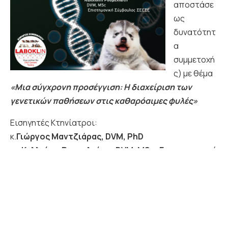
αποστάσε
ως
δυνατότητ
α
συμμετοχή
ς) με θέμα
«Μια σύγχρονη προσέγγιση: Η διαχείριση των
γενετικών παθήσεων στις καθαρόαιμες φυλές»
Εισηγητές Κτηνίατροι:
κ.
Γιώργος Μαντζιάρας, DVM, PhD
κα.
Καλλιόπη Ρουμελιώτη, DVM, MSc, Επιστημονική
Σύμβουλος ΣΕΕΣΕ
Οι συμμετέχοντες θα λάβουν βεβαίωση
παρακολούθησης.
Για τη συμμετοχή απαιτείται η εγγραφή (