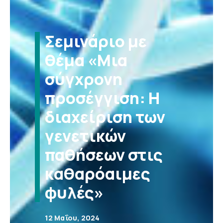
Σεμινάριο με
θέμα «Μια
σύγχρονη
προσέγγιση: Η
διαχείριση των
γενετικών
παθήσεων στις
καθαρόαιμες
φυλές»
12 Μαΐου, 2024