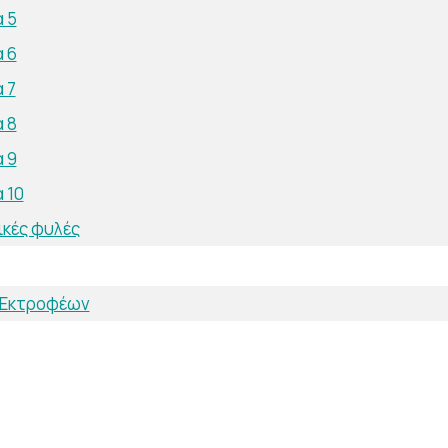
 5
 6
 7
 8
 9
 10
ικές φυλές
 Εκτροφέων