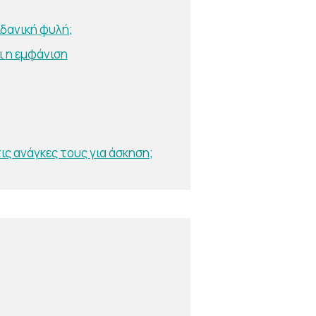
ιδανική φυλή;
ι η εμφάνιση
ς ανάγκες τους για άσκηση;