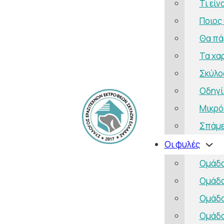
Τι είν
Ποιος 
Θα πάρ
Τα χα
Σκύλο
Οδηγί
Μικρό
Σπάμε
Οι φυλές
Ομάδα
Ομάδα
Ομάδα
Ομάδα