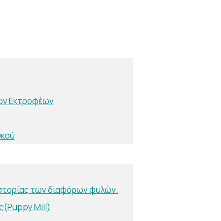
ών Εκτροφέων
υκού
ιστορίας των διαφόρων φυλών.
(Puppy Mill)