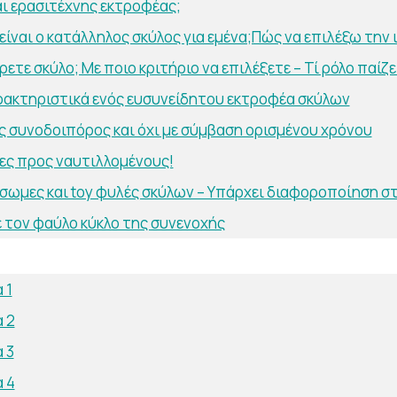
αι ερασιτέχνης εκτροφέας;
είναι ο κατάλληλος σκύλος για εμένα;Πώς να επιλέξω την 
ετε σκύλο; Με ποιο κριτήριο να επιλέξετε – Τί ρόλο παίζε
ρακτηριστικά ενός ευσυνείδητου εκτροφέα σκύλων
ς συνοδοιπόρος και όχι με σύμβαση ορισμένου χρόνου
ες προς ναυτιλλομένους!
σωμες και toy φυλές σκύλων – Υπάρχει διαφοροποίηση στι
 τον φαύλο κύκλο της συνενοχής
 1
 2
 3
 4