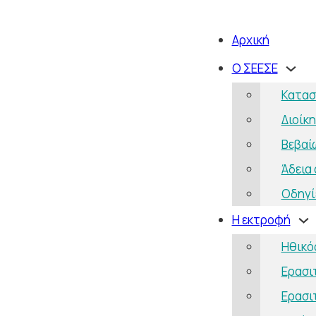
Αρχική
Ο ΣΕΕΣΕ
Κατασ
Διοίκ
Βεβαί
Άδεια
Οδηγί
Η εκτροφή
Ηθικό
Ερασι
Ερασι