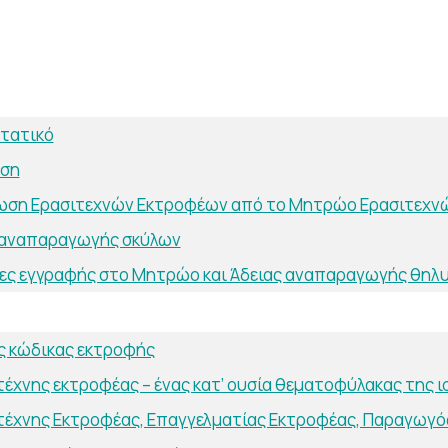
τατικό
ηση
ωση Ερασιτεχνών Εκτροφέων από το Μητρώο Ερασιτεχν
 αναπαραγωγής σκύλων
ες εγγραφής στο Μητρώο και Άδειας αναπαραγωγής θηλ
ς κώδικας εκτροφής
τέχνης εκτροφέας – ένας κατ’ ουσία θεματοφύλακας της 
τέχνης Eκτροφέας, Επαγγελματίας Εκτροφέας, Παραγωγός